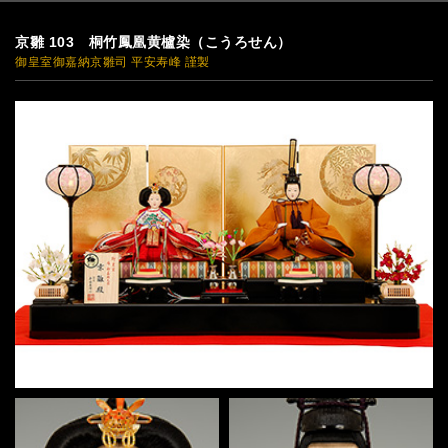
京雛 103 桐竹鳳凰黄櫨染（こうろせん）
御皇室御嘉納京雛司 平安寿峰 謹製