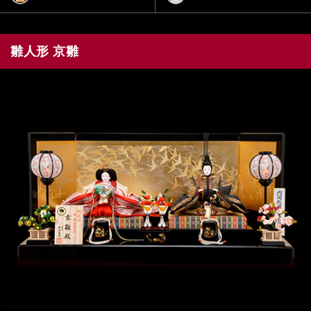
雛人形 京雛