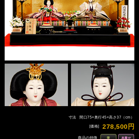
寸法
間口75×奥行45×高さ37（cm）
278,500円
[価格]
商品の特徴
帯
本着せ