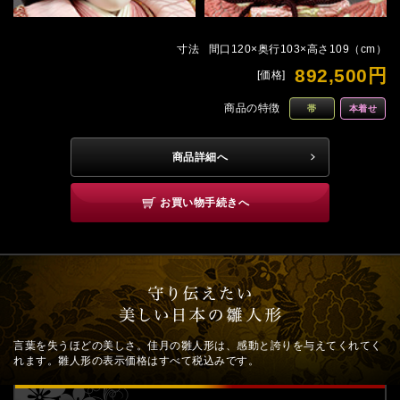
寸法
間口120×奥行103×高さ109（cm）
892,500円
[価格]
商品の特徴
帯
本着せ
商品詳細へ
お買い物手続きへ
言葉を失うほどの美しさ。佳月の雛人形は、感動と誇りを与えてくれてく
れます。雛人形の表示価格はすべて税込みです。