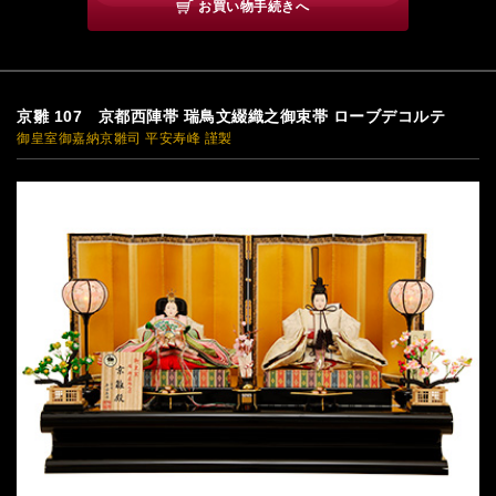
お買い物手続きへ
京雛 107 京都西陣帯 瑞鳥文綴織之御束帯 ローブデコルテ
御皇室御嘉納京雛司 平安寿峰 謹製