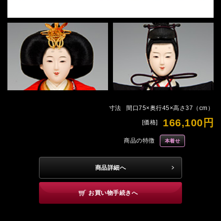
寸法
間口75×奥行45×高さ37（cm）
166,100円
[価格]
商品の特徴
本着せ
商品詳細へ
お買い物手続きへ