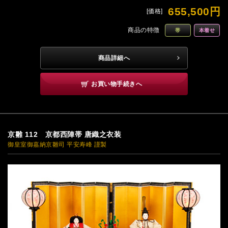
655,500円
[価格]
商品の特徴
帯
本着せ
商品詳細へ
お買い物手続きへ
京雛 112 京都西陣帯 唐織之衣装
御皇室御嘉納京雛司 平安寿峰 謹製