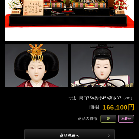
寸法
間口75×奥行45×高さ37（cm）
166,100円
[価格]
商品の特徴
帯
本着せ
商品詳細へ