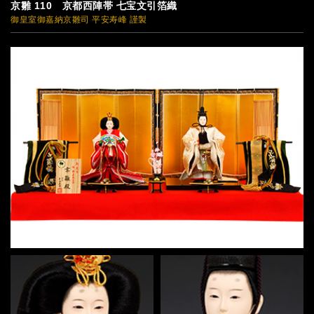
京雛 110 京都西陣帯 七宝文引箔織
御皇室御嘉納京雛司 平安寿峰 謹製