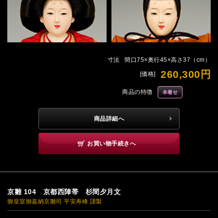
寸法
間口75×奥行45×高さ37（cm）
260,300円
[価格]
商品の特徴
本着せ
商品詳細へ
お買い物手続きへ
京雛 104 京都西陣帯 杉間夕月文
御皇室御嘉納京雛司 平安寿峰 謹製