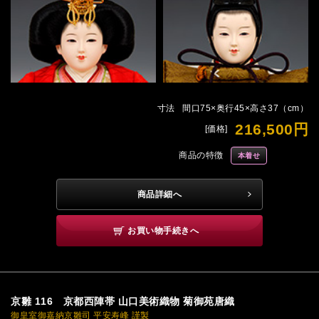
寸法
間口75×奥行45×高さ37（cm）
216,500円
[価格]
商品の特徴
本着せ
商品詳細へ
お買い物手続きへ
京雛 116 京都西陣帯 山口美術織物 菊御苑唐織
御皇室御嘉納京雛司 平安寿峰 謹製