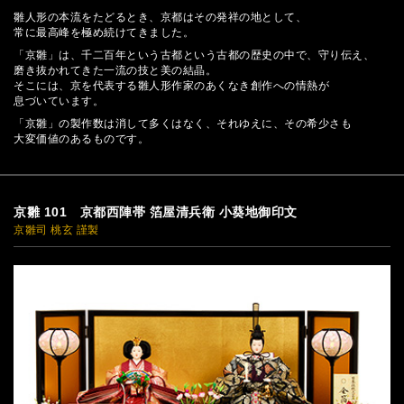
雛人形の本流をたどるとき、京都はその発祥の地として、
常に最高峰を極め続けてきました。
「京雛」は、千二百年という古都という古都の歴史の中で、守り伝え、
磨き抜かれてきた一流の技と美の結晶。
そこには、京を代表する雛人形作家のあくなき創作への情熱が
息づいています。
「京雛」の製作数は消して多くはなく、それゆえに、その希少さも
大変価値のあるものです。
京雛 101 京都西陣帯 箔屋清兵衛 小葵地御印文
京雛司 桃玄 謹製