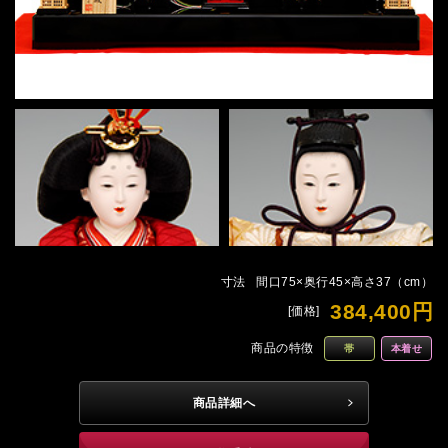
寸法
間口75×奥行45×高さ37（cm）
384,400円
[価格]
商品の特徴
帯
本着せ
商品詳細へ