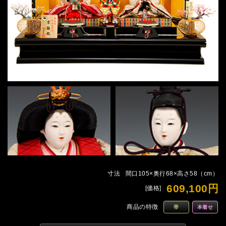
寸法
間口105×奥行68×高さ58（cm）
609,100円
[価格]
商品の特徴
帯
本着せ