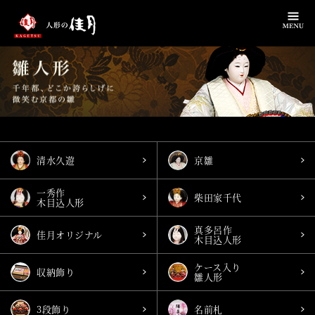
清水久遊
京雛
一秀作
柴田家千代
木目込人形
真多呂作
佳月オリジナル
木目込人形
ケース入り
収納飾り
雛人形
3段飾り
名前札