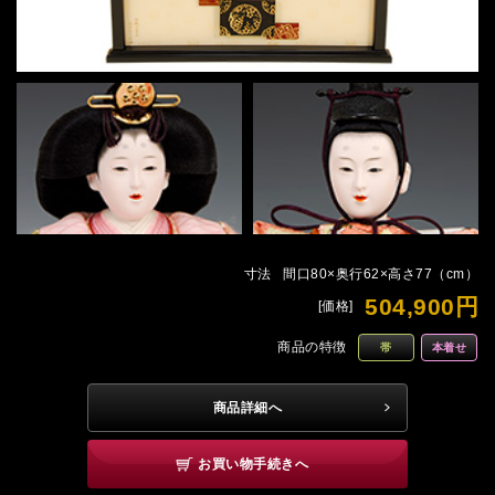
寸法
間口80×奥行62×高さ77（cm）
504,900円
[価格]
商品の特徴
帯
本着せ
商品詳細へ
お買い物手続きへ