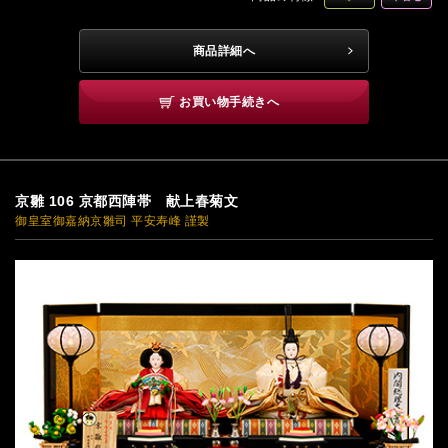
商品詳細へ
お買い物手続きへ
京雛 106 京都西陣帯 献上春菊文
御皇室御嘉納京雛司 平安寿峰 謹製