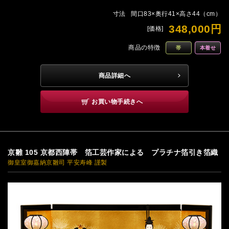
寸法
間口83×奥行41×高さ44（cm）
348,000円
[価格]
商品の特徴
帯
本着せ
商品詳細へ
お買い物手続きへ
京雛 105 京都西陣帯 箔工芸作家による プラチナ箔引き箔織
御皇室御嘉納京雛司 平安寿峰 謹製