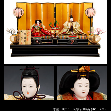
寸法
間口105×奥行68×高さ61（cm）