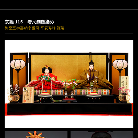
京雛 115 着尺麹塵染め
御皇室御嘉納京雛司 平安寿峰 謹製