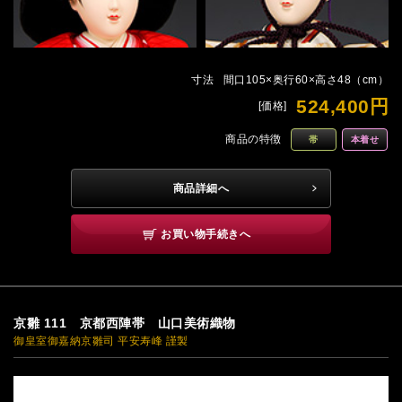
寸法
間口105×奥行60×高さ48（cm）
524,400円
[価格]
商品の特徴
帯
本着せ
商品詳細へ
お買い物手続きへ
京雛 111 京都西陣帯 山口美術織物
御皇室御嘉納京雛司 平安寿峰 謹製