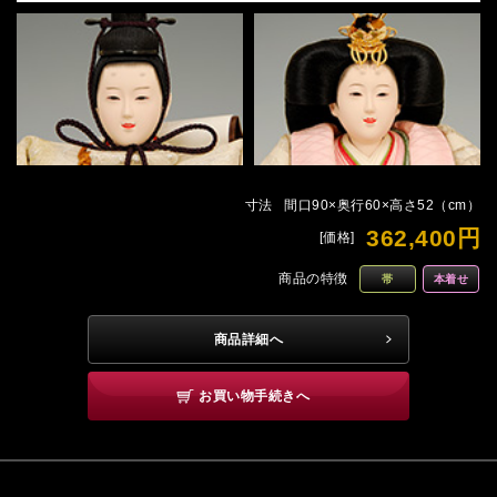
寸法
間口90×奥行60×高さ52（cm）
362,400円
[価格]
商品の特徴
帯
本着せ
商品詳細へ
お買い物手続きへ