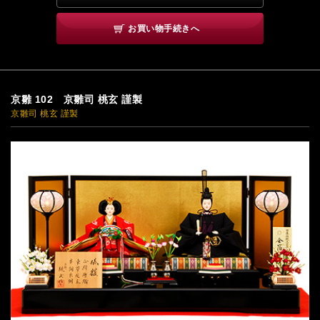
お買い物手続きへ
京雛 102 京雛司 桃玄 謹製
京雛司 桃玄 謹製