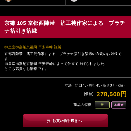
京雛 105 京都西陣帯 箔工芸作家による プラチ
ナ箔引き箔織
御皇室御嘉納京雛司 平安寿峰 謹製
京都西陣帯 箔工芸作家による プラチナ箔引き箔織の衣装のお雛様で
す。
御皇室御嘉納京雛司 平安寿峰によって仕立て上げられました。
とても高貴なお雛様です。
寸法
間口75×奥行45×高さ37（cm）
278,500円
[価格]
商品の特徴
帯
本着せ
お買い物手続きへ