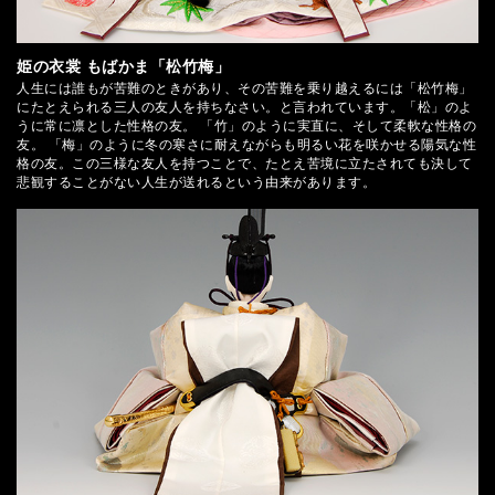
姫の衣裳 もばかま「松竹梅」
人生には誰もが苦難のときがあり、その苦難を乗り越えるには「松竹梅」
にたとえられる三人の友人を持ちなさい。と言われています。「松」のよ
うに常に凛とした性格の友。 「竹」のように実直に、そして柔軟な性格の
友。 「梅」のように冬の寒さに耐えながらも明るい花を咲かせる陽気な性
格の友。この三様な友人を持つことで、たとえ苦境に立たされても決して
悲観することがない人生が送れるという由来があります。