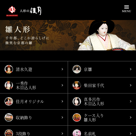
清水久遊
京雛
一秀作
柴田家千代
木目込人形
真多呂作
佳月オリジナル
木目込人形
ケース入り
収納飾り
雛人形
3段飾り
名前札