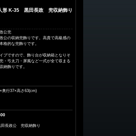
人形 K-35 黒田長政 兜収納飾り
政公兜
政公の収納兜飾りです。高貴で高級感の
本格的な兜飾りです。
イプですので、飾り台が収納箱となりそ
兜・弓太刀・屏風など一式が全て収まる
収納飾りです。
×奥行37×高さ63(cm)
800
5 黒田長政公 兜収納飾り