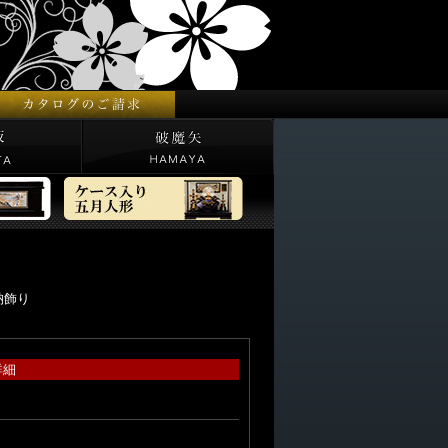
納飾り
詳細