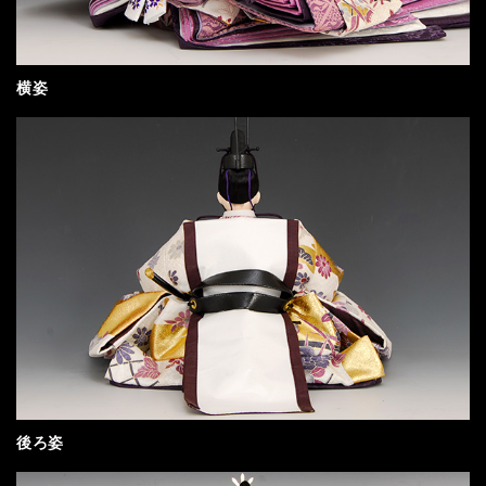
横姿
後ろ姿