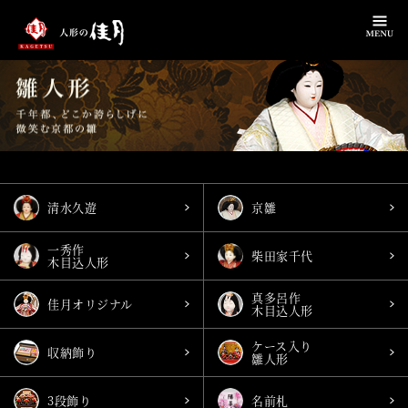
清水久遊
京雛
一秀作
柴田家千代
木目込人形
真多呂作
佳月オリジナル
木目込人形
ケース入り
収納飾り
雛人形
3段飾り
名前札