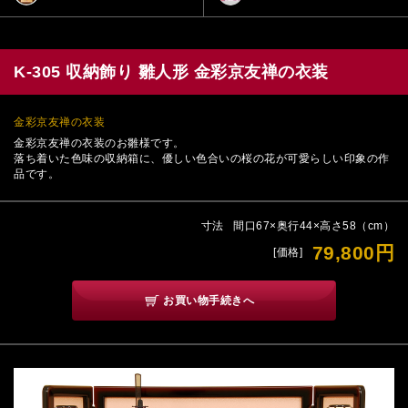
K-305 収納飾り 雛人形 金彩京友禅の衣装
金彩京友禅の衣装
金彩京友禅の衣装のお雛様です。
落ち着いた色味の収納箱に、優しい色合いの桜の花が可愛らしい印象の作
品です。
寸法
間口67×奥行44×高さ58（cm）
79,800円
[価格]
お買い物手続きへ